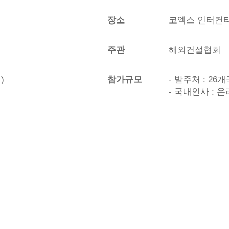
장소
코엑스 인터컨
주관
해외건설협회
)
참가규모
- 발주처 : 26
- 국내인사 : 