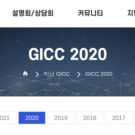
설명회/상담회
커뮤니티
지
프로젝트 설명회
공지사항
GICC 
상담회 신청
카드뉴스
GICC 2020
지난 GICC
GICC 2020
021
2020
2019
2018
2017